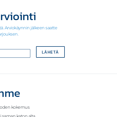
rviointi
ä. A
rviokäynnin jälkeen saatte
arjouksen.
LÄHETÄ
amme
 vuoden kokemus
sti saman katon alta