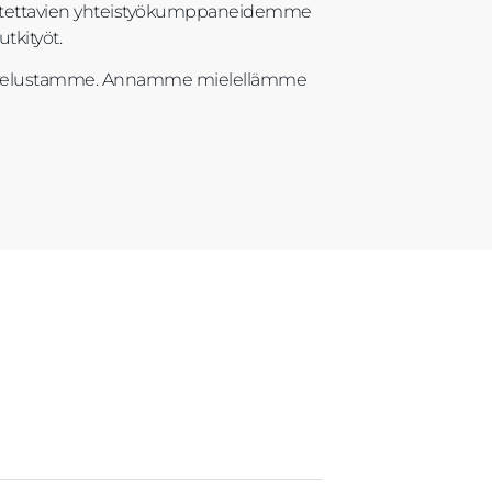
 luotettavien yhteistyökumppaneidemme
utkityöt.
 palvelustamme. Annamme mielellämme