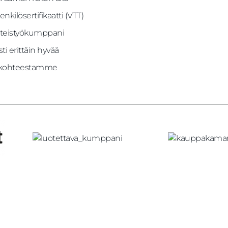
nkilösertifikaatti (VTT)
hteistyökumppani
ti erittäin hyvää
a kohteestamme
Avainkierto 18, Hyvinkää
040 176 1299