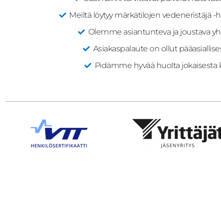
Meiltä löytyy märkätilojen vedeneristäjä -he
Olemme asiantunteva ja joustava y
Asiakaspalaute on ollut pääasiallises
Pidämme hyvää huolta jokaisest
Etusivu
Palvelut