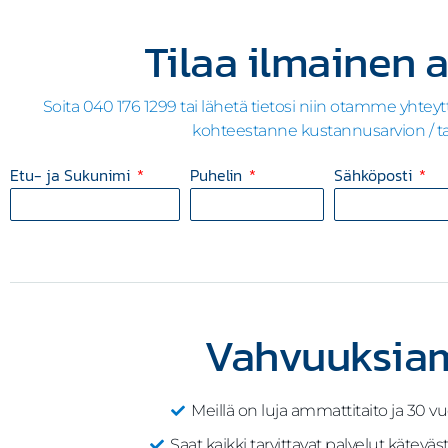
Tilaa ilmainen a
Soita 040 176 1299 tai lähetä tietosi niin otamme yhteytt
kohteestanne kustannusarvion / t
Etu- ja Sukunimi
Puhelin
Sähköposti
Vahvuuksi
Meillä on luja ammattitaito ja 30
Saat kaikki tarvittavat palvelut kätevä