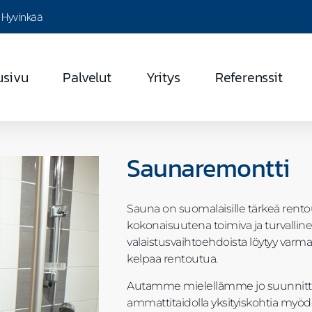
, Hyvinkää
usivu
Palvelut
Yritys
Referenssit
Saunaremontti
Sauna on suomalaisille tärkeä rento
kokonaisuutena toimiva ja turvallinen.
valaistusvaihtoehdoista löytyy varma
kelpaa rentoutua.
Autamme mielellämme jo suunnitte
ammattitaidolla yksityiskohtia myöd