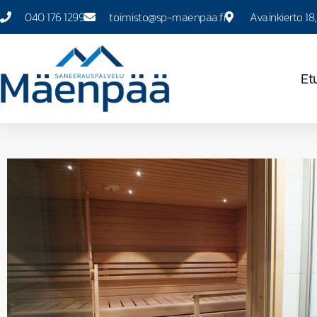
040 176 1299
toimisto@sp-maenpaa.fi
Avainkierto 18
Et