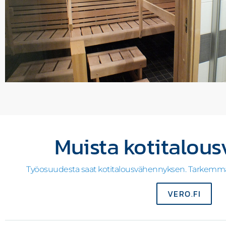
Muista kotitalou
Työosuudesta saat kotitalousvähennyksen. Tarkemmat t
VERO.FI